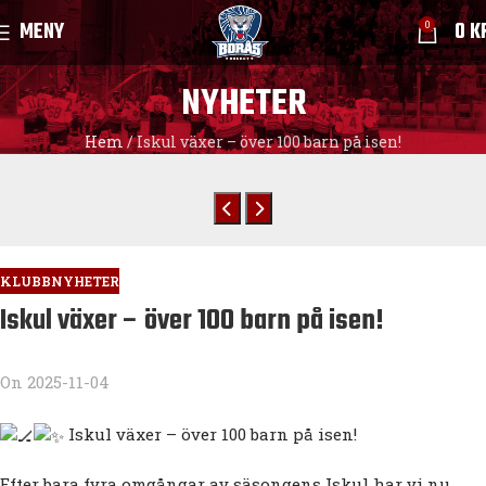
MENY
0
K
0
NYHETER
Hem
/
Iskul växer – över 100 barn på isen!
KLUBBNYHETER
Iskul växer – över 100 barn på isen!
On 2025-11-04
Iskul växer – över 100 barn på isen!
Efter bara fyra omgångar av säsongens Iskul har vi nu