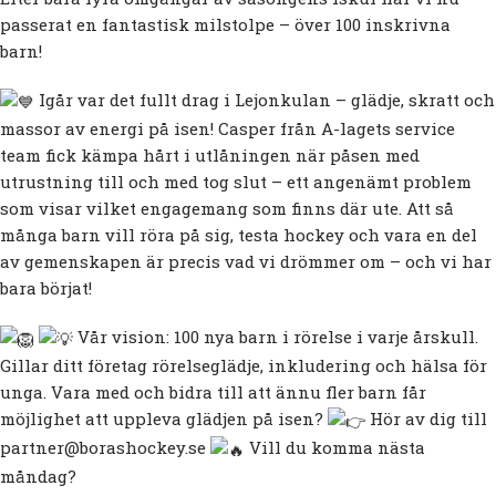
passerat en fantastisk milstolpe – över 100 inskrivna
barn!
Igår var det fullt drag i Lejonkulan – glädje, skratt och
massor av energi på isen! Casper från A-lagets service
team fick kämpa hårt i utlåningen när påsen med
utrustning till och med tog slut – ett angenämt problem
som visar vilket engagemang som finns där ute. Att så
många barn vill röra på sig, testa hockey och vara en del
av gemenskapen är precis vad vi drömmer om – och vi har
bara börjat!
Vår vision: 100 nya barn i rörelse i varje årskull.
Gillar ditt företag rörelseglädje, inkludering och hälsa för
unga. Vara med och bidra till att ännu fler barn får
möjlighet att uppleva glädjen på isen?
Hör av dig till
partner@borashockey.se
Vill du komma nästa
måndag?