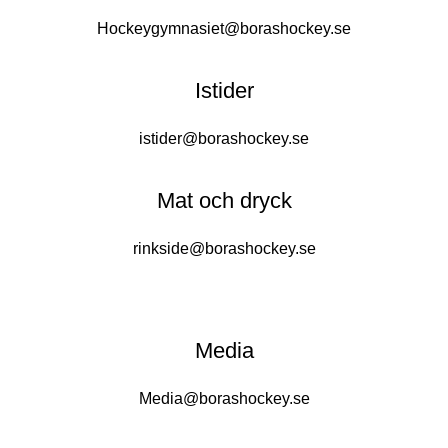
Hockeygymnasiet@borashockey.se
Istider
istider@borashockey.se
Mat och dryck
rinkside@borashockey.se
Media
Media@borashockey.se