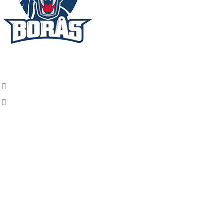
Kontakt
Armbågavägen 50460 Borås
info@borashockey.se
Snabbmeny
Lediga uppdrag
Boka Biljett
Bli Medlem
Kontakta Oss
Allmänna Köpvillkor
Sociala Medier