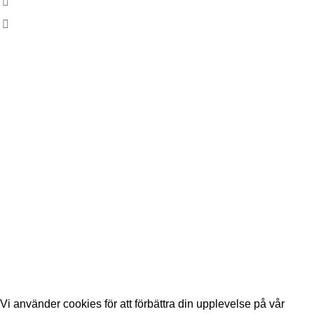
Armbågavägen 50460 Borås
info@borashockey.se
Snabbmeny
Lediga uppdrag
Boka Biljett
Bli Medlem
Kontakta Oss
Allmänna Köpvillkor
Sociala Medier
© Borås Hockey
Powered by
Adapt Online
Vi använder cookies för att förbättra din upplevelse på vår