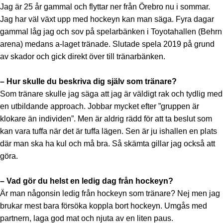
Jag är 25 år gammal och flyttar ner från Örebro nu i sommar.
Jag har väl växt upp med hockeyn kan man säga. Fyra dagar
gammal låg jag och sov på spelarbänken i Toyotahallen (Behrn
arena) medans a-laget tränade. Slutade spela 2019 på grund
av skador och gick direkt över till tränarbänken.
– Hur skulle du beskriva dig själv som tränare?
Som tränare skulle jag säga att jag är väldigt rak och tydlig med
en utbildande approach. Jobbar mycket efter ”gruppen är
klokare än individen”. Men är aldrig rädd för att ta beslut som
kan vara tuffa när det är tuffa lägen. Sen är ju ishallen en plats
där man ska ha kul och må bra. Så skämta gillar jag också att
göra.
– Vad gör du helst en ledig dag från hockeyn?
Är man någonsin ledig från hockeyn som tränare? Nej men jag
brukar mest bara försöka koppla bort hockeyn. Umgås med
partnern, laga god mat och njuta av en liten paus.