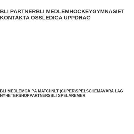
BLI PARTNER
BLI MEDLEM
HOCKEYGYMNASIET
KONTAKTA OSS
LEDIGA UPPDRAG
0
kr
BLI MEDLEM
GÅ PÅ MATCH
NLT (CUPER)
SPELSCHEMA
VÅRA LAG
NYHETER
SHOP
PARTNERS
BLI SPELARE
MER
Meny