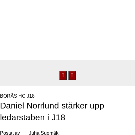
0
kr
NYHETER
Hem
/
Daniel Norrlund stärker upp ledarstaben i J18
BORÅS HC J18
Daniel Norrlund stärker upp
ledarstaben i J18
Postat av
Juha Suomäki