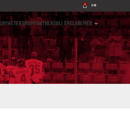
LEM
HOCKEYGYMNASIET
KONTAKTA OSS
LEDIGA UPPDRAG
0
0
KR
G
NYHETER
SHOP
PARTNERS
BLI SPELARE
MER