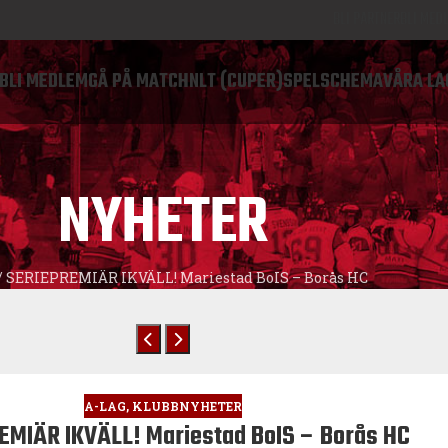
BLI PARTNER
BLI MED
BLI MEDLEM
GÅ PÅ MATCH
NLT (CUPER)
SPELSCHEMA
VÅRA LA
NYHETER
/
SERIEPREMIÄR IKVÄLL! Mariestad BoIS – Borås HC
A-LAG
,
KLUBBNYHETER
EMIÄR IKVÄLL! Mariestad BoIS – Borås HC