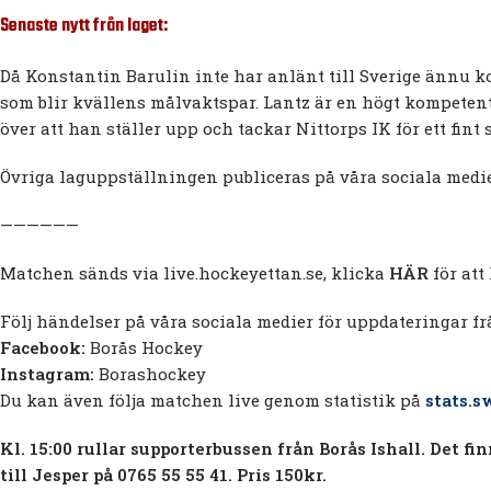
Senaste nytt från laget:
Då Konstantin Barulin inte har anlänt till Sverige ännu k
som blir kvällens målvaktspar. Lantz är en högt kompetent
över att han ställer upp och tackar Nittorps IK för ett fint
Övriga laguppställningen publiceras på våra sociala medi
——————
Matchen sänds via live.hockeyettan.se, klicka
HÄR
för att
Följ händelser på våra sociala medier för uppdateringar 
Facebook:
Borås Hockey
Instagram:
Borashockey
Du kan även följa matchen live genom statistik på
stats.s
Kl. 15:00 rullar supporterbussen från Borås Ishall. Det f
till Jesper på 0765 55 55 41. Pris 150kr.