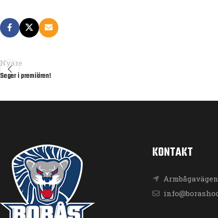
Nyare
Seger i premiären!
KONTAKT
Armbågavägen 
info@borashoc