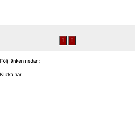
ALLMÄNNA TJÄNSTEVILLKOR
0
Meny
0
k
Hem
/
Allmänna tjänstevillkor
Följ länken nedan:
Klicka här