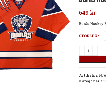
649
kr
Borås Hockey F
STORLEK
Artikelnr:
N/
Kategorier:
Su