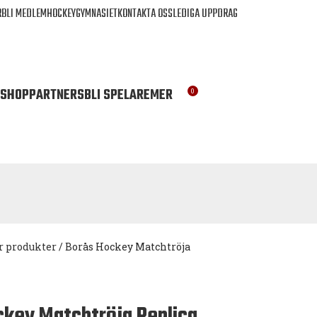
R
BLI MEDLEM
HOCKEYGYMNASIET
KONTAKTA OSS
LEDIGA UPPDRAG
SHOP
PARTNERS
BLI SPELARE
MER
0
KR
0
r produkter
/
Borås Hockey Matchtröja
ckey Matchtröja Replica