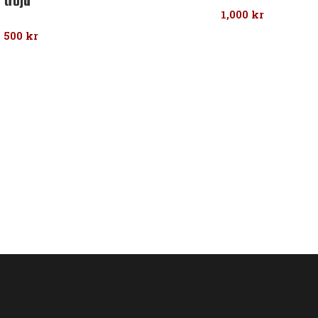
tröja
1,000
kr
500
kr