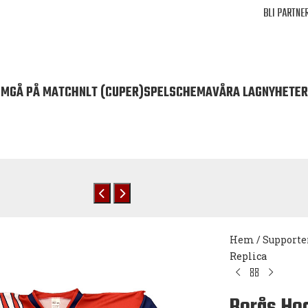
BLI PARTNE
EM
GÅ PÅ MATCH
NLT (CUPER)
SPELSCHEMA
VÅRA LAG
NYHETER
Hem
/
Supporte
Replica
Borås Ho