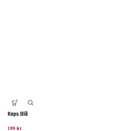
Keps Blå
Keps Röd
199
kr
199
kr