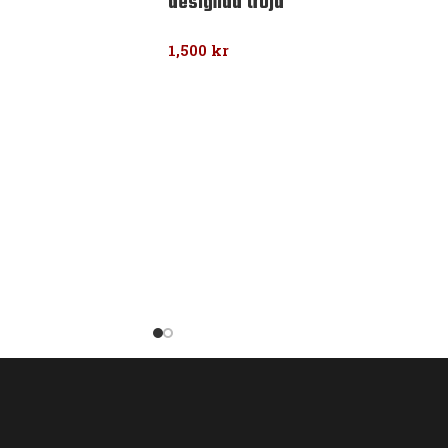
designad tröja
1,500
kr